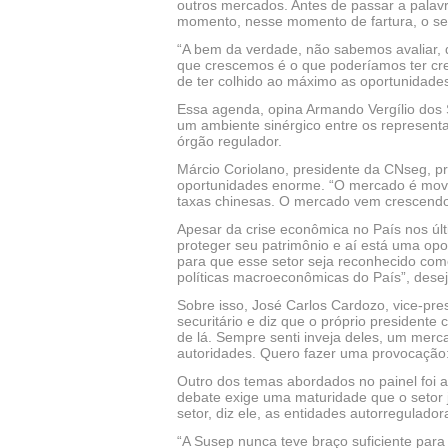
outros mercados. Antes de passar a palavr
momento, nesse momento de fartura, o set
“A bem da verdade, não sabemos avaliar, d
que crescemos é o que poderíamos ter cre
de ter colhido ao máximo as oportunidades”
Essa agenda, opina Armando Vergílio dos Sa
um ambiente sinérgico entre os represent
órgão regulador.
Márcio Coriolano, presidente da CNseg, p
oportunidades enorme. “O mercado é movi
taxas chinesas. O mercado vem crescendo
Apesar da crise econômica no País nos úl
proteger seu patrimônio e aí está uma opo
para que esse setor seja reconhecido como
políticas macroeconômicas do País”, desej
Sobre isso, José Carlos Cardozo, vice-pre
securitário e diz que o próprio presidente
de lá. Sempre senti inveja deles, um me
autoridades. Quero fazer uma provocação:
Outro dos temas abordados no painel foi a
debate exige uma maturidade que o setor 
setor, diz ele, as entidades autorregulado
“A Susep nunca teve braço suficiente para