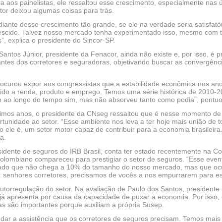
a aos painelistas, ele ressaltou esse crescimento, especialmente nas
or deixou algumas coisas para trás.
iante desse crescimento tão grande, se ele na verdade seria satisfató
scido. Talvez nosso mercado tenha experimentado isso, mesmo com to
, explica o presidente do Sincor-SP.
ntos Júnior, presidente da Fenacor, ainda não existe e, por isso, é pr
antes dos corretores e seguradoras, objetivando buscar as convergênc
rocurou expor aos congressistas que a estabilidade econômica nos ano
do a renda, produto e emprego. Temos uma série histórica de 2010
 ao longo do tempo sim, mas não absorveu tanto como podia”, pontuo
timos anos, o presidente da CNseg ressaltou que é nesse momento de 
rtunidade ao setor. “Esse ambiente nos leva a ter hoje mais união de
 ele é, um setor motor capaz de contribuir para a economia brasileir
a.
sidente de seguros do IRB Brasil, conta ter estado recentemente na C
 colombiano compareceu para prestigiar o setor de seguros. “Esse even
rcado que não chega a 10% do tamanho do nosso mercado, mas que o
 senhores corretores, precisamos de vocês a nos empurrarem para estr
utorregulação do setor. Na avaliação de Paulo dos Santos, presidente d
já apresenta por causa da capacidade de puxar a economia. Por isso, 
ras são importantes porque auxiliam a própria Susep.
 dar a assistência que os corretores de seguros precisam. Temos mais d