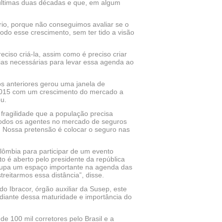
 últimas duas décadas e que, em algum
rio, porque não conseguimos avaliar se o
do esse crescimento, sem ter tido a visão
eciso criá-la, assim como é preciso criar
ias necessárias para levar essa agenda ao
s anteriores gerou uma janela de
-2015 com um crescimento do mercado a
u.
fragilidade que a população precisa
 todos os agentes no mercado de seguros
a. Nossa pretensão é colocar o seguro nas
olômbia para participar de um evento
to é aberto pelo presidente da república
cupa um espaço importante na agenda das
eitarmos essa distância”, disse.
o Ibracor, órgão auxiliar da Susep, este
diante dessa maturidade e importância do
e 100 mil corretores pelo Brasil e a