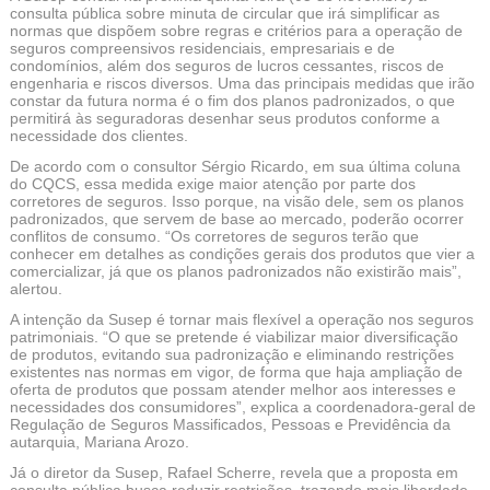
consulta pública sobre minuta de circular que irá simplificar as
normas que dispõem sobre regras e critérios para a operação de
seguros compreensivos residenciais, empresariais e de
condomínios, além dos seguros de lucros cessantes, riscos de
engenharia e riscos diversos. Uma das principais medidas que irão
constar da futura norma é o fim dos planos padronizados, o que
permitirá às seguradoras desenhar seus produtos conforme a
necessidade dos clientes.
De acordo com o consultor Sérgio Ricardo, em sua última coluna
do CQCS, essa medida exige maior atenção por parte dos
corretores de seguros. Isso porque, na visão dele, sem os planos
padronizados, que servem de base ao mercado, poderão ocorrer
conflitos de consumo. “Os corretores de seguros terão que
conhecer em detalhes as condições gerais dos produtos que vier a
comercializar, já que os planos padronizados não existirão mais”,
alertou.
A intenção da Susep é tornar mais flexível a operação nos seguros
patrimoniais. “O que se pretende é viabilizar maior diversificação
de produtos, evitando sua padronização e eliminando restrições
existentes nas normas em vigor, de forma que haja ampliação de
oferta de produtos que possam atender melhor aos interesses e
necessidades dos consumidores”, explica a coordenadora-geral de
Regulação de Seguros Massificados, Pessoas e Previdência da
autarquia, Mariana Arozo.
Já o diretor da Susep, Rafael Scherre, revela que a proposta em