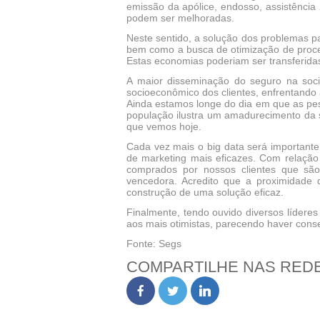
emissão da apólice, endosso, assistência 
podem ser melhoradas.
Neste sentido, a solução dos problemas pa
bem como a busca de otimização de proce
Estas economias poderiam ser transferida
A maior disseminação do seguro na soci
socioeconômico dos clientes, enfrentando 
Ainda estamos longe do dia em que as pes
população ilustra um amadurecimento da
que vemos hoje.
Cada vez mais o big data será important
de marketing mais eficazes. Com relação 
comprados por nossos clientes que sã
vencedora. Acredito que a proximidade 
construção de uma solução eficaz.
Finalmente, tendo ouvido diversos lídere
aos mais otimistas, parecendo haver con
Fonte: Segs
COMPARTILHE NAS RED