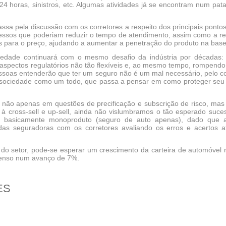
24 horas, sinistros, etc. Algumas atividades já se encontram num pa
ssa pela discussão com os corretores a respeito dos principais ponto
ssos que poderiam reduzir o tempo de atendimento, assim como a r
s para o preço, ajudando a aumentar a penetração do produto na base
edade continuará com o mesmo desafio da indústria por décadas: 
aspectos regulatórios não tão flexíveis e, ao mesmo tempo, rompendo ba
soas entenderão que ter um seguro não é um mal necessário, pelo co
 sociedade como um todo, que passa a pensar em como proteger seu
e não apenas em questões de precificação e subscrição de risco, mas
à cross-sell e up-sell, ainda não vislumbramos o tão esperado suce
o basicamente monoproduto (seguro de auto apenas), dado que a
das seguradoras com os corretores avaliando os erros e acertos 
s do setor, pode-se esperar um crescimento da carteira de automóvel 
senso num avanço de 7%.
ES