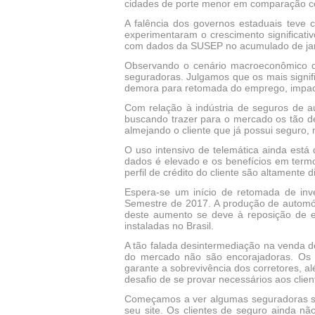
cidades de porte menor em comparação co
A falência dos governos estaduais teve
experimentaram o crescimento significat
com dados da SUSEP no acumulado de jan
Observando o cenário macroeconômico q
seguradoras. Julgamos que os mais signifi
demora para retomada do emprego, impacta
Com relação à indústria de seguros de a
buscando trazer para o mercado os tão d
almejando o cliente que já possui seguro
O uso intensivo de telemática ainda está
dados é elevado e os benefícios em term
perfil de crédito do cliente são altamente
Espera-se um início de retomada de in
Semestre de 2017. A produção de automó
deste aumento se deve à reposição de e
instaladas no Brasil.
A tão falada desintermediação na venda d
do mercado não são encorajadoras. Os 
garante a sobrevivência dos corretores, a
desafio de se provar necessários aos client
Começamos a ver algumas seguradoras se
seu site. Os clientes de seguro ainda nã