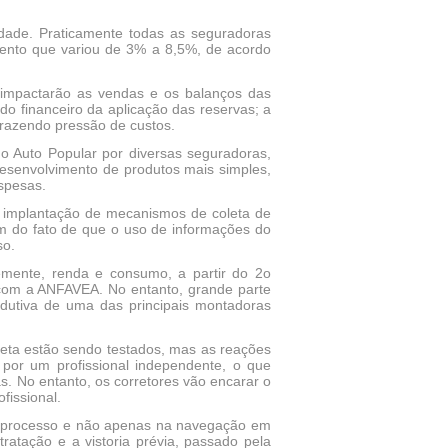
dade. Praticamente todas as seguradoras
mento que variou de 3% a 8,5%, de acordo
impactarão as vendas e os balanços das
do financeiro da aplicação das reservas; a
trazendo pressão de custos.
o Auto Popular por diversas seguradoras,
esenvolvimento de produtos mais simples,
spesas.
de implantação de mecanismos de coleta de
m do fato de que o uso de informações do
so.
mente, renda e consumo, a partir do 2o
com a ANFAVEA. No entanto, grande parte
dutiva de uma das principais montadoras
reta estão sendo testados, mas as reações
or um profissional independente, o que
s. No entanto, os corretores vão encarar o
fissional.
o processo e não apenas na navegação em
ratação e a vistoria prévia, passado pela