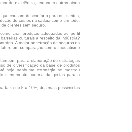
tamar de excelência, enquanto outras ainda
s que causam desconforto para os clientes,
edução de custos na cadeia como um todo.
 de clientes sem seguro.
como criar produtos adequados ao perfil
rreiras culturais a respeito da indústria?
ntrário. A maior penetração de seguros na
 futuro em comparação com o imediatismo
 também para a elaboração de estratégias
sso de diversificação da base de produtos
té hoje nenhuma estratégia se mostrou
até o momento poderia dar pistas para a
na faixa de 5 a 10%, dos mais pessimistas