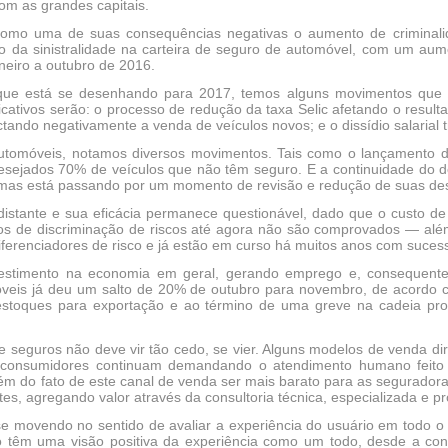
m as grandes capitais.
 como uma de suas consequências negativas o aumento de criminali
ivo da sinistralidade na carteira de seguro de automóvel, com um au
eiro a outubro de 2016.
ue está se desenhando para 2017, temos alguns movimentos que 
cativos serão: o processo de redução da taxa Selic afetando o resulta
ndo negativamente a venda de veículos novos; e o dissídio salarial 
utomóveis, notamos diversos movimentos. Tais como o lançamento d
esejados 70% de veículos que não têm seguro. E a continuidade do d
, mas está passando por um momento de revisão e redução de suas de
 distante e sua eficácia permanece questionável, dado que o custo 
os de discriminação de riscos até agora não são comprovados — alé
 diferenciadores de risco e já estão em curso há muitos anos com suces
vestimento na economia em geral, gerando emprego e, consequente
veis já deu um salto de 20% de outubro para novembro, de acordo 
stoques para exportação e ao término de uma greve na cadeia pro
e seguros não deve vir tão cedo, se vier. Alguns modelos de venda di
consumidores continuam demandando o atendimento humano feito p
lém do fato de este canal de venda ser mais barato para as seguradora
es, agregando valor através da consultoria técnica, especializada e pro
 movendo no sentido de avaliar a experiência do usuário em todo 
o têm uma visão positiva da experiência como um todo, desde a cont