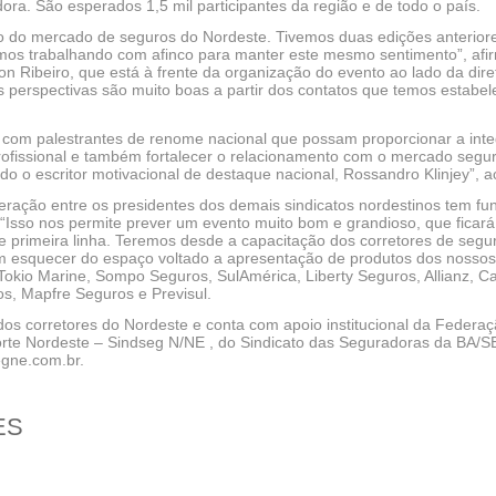
ora. São esperados 1,5 mil participantes da região e de todo o país.
ro do mercado de seguros do Nordeste. Tivemos duas edições anterio
mos trabalhando com afinco para manter este mesmo sentimento”, afir
n Ribeiro, que está à frente da organização do evento ao lado da dire
As perspectivas são muito boas a partir dos contatos que temos estab
om palestrantes de renome nacional que possam proporcionar a integ
rofissional e também fortalecer o relacionamento com o mercado segu
do o escritor motivacional de destaque nacional, Rossandro Klinjey”, 
teração entre os presidentes dos demais sindicatos nordestinos tem f
 “Isso nos permite prever um evento muito bom e grandioso, que ficar
de primeira linha. Teremos desde a capacitação dos corretores de seg
m esquecer do espaço voltado a apresentação de produtos dos nossos p
okio Marine, Sompo Seguros, SulAmérica, Liberty Seguros, Allianz, C
os, Mapfre Seguros e Previsul.
dos corretores do Nordeste e conta com apoio institucional da Federa
rte Nordeste – Sindseg N/NE , do Sindicato das Seguradoras da BA/S
egne.com.br.
ES