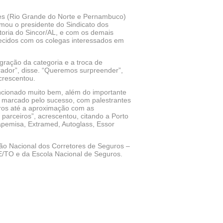
res (Rio Grande do Norte e Pernambuco)
mou o presidente do Sindicato dos
toria do Sincor/AL, e com os demais
elecidos com os colegas interessados em
ração da categoria e a troca de
rador”, disse. “Queremos surpreender”,
acrescentou.
uncionado muito bem, além do importante
á marcado pelo sucesso, com palestrantes
uros até a aproximação com as
arceiros”, acrescentou, citando a Porto
apemisa, Extramed, Autoglass, Essor
ção Nacional dos Corretores de Seguros –
E/TO e da Escola Nacional de Seguros.