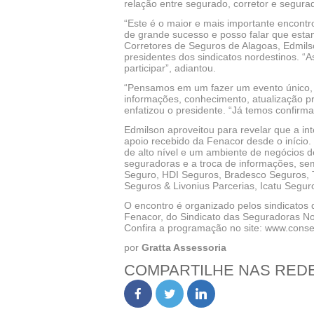
relação entre segurado, corretor e segurad
“Este é o maior e mais importante encont
de grande sucesso e posso falar que esta
Corretores de Seguros de Alagoas, Edmilso
presidentes dos sindicatos nordestinos. “
participar”, adiantou.
“Pensamos em um fazer um evento único, c
informações, conhecimento, atualização p
enfatizou o presidente. “Já temos confirma
Edmilson aproveitou para revelar que a in
apoio recebido da Fenacor desde o início.
de alto nível e um ambiente de negócios 
seguradoras e a troca de informações, se
Seguro, HDI Seguros, Bradesco Seguros, T
Seguros & Livonius Parcerias, Icatu Segur
O encontro é organizado pelos sindicatos 
Fenacor, do Sindicato das Seguradoras No
Confira a programação no site: www.cons
por
Gratta Assessoria
COMPARTILHE NAS RED