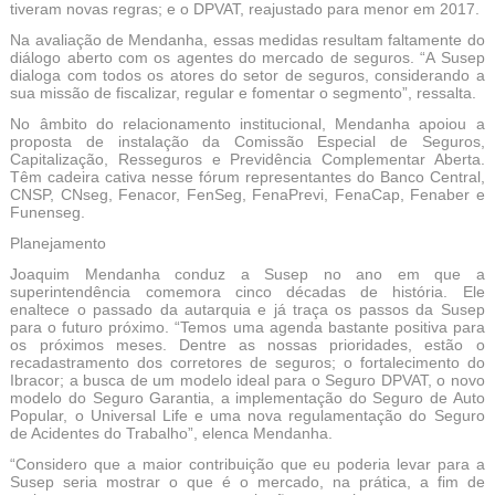
tiveram novas regras; e o DPVAT, reajustado para menor em 2017.
Na avaliação de Mendanha, essas medidas resultam faltamente do
diálogo aberto com os agentes do mercado de seguros. “A Susep
dialoga com todos os atores do setor de seguros, considerando a
sua missão de fiscalizar, regular e fomentar o segmento”, ressalta.
No âmbito do relacionamento institucional, Mendanha apoiou a
proposta de instalação da Comissão Especial de Seguros,
Capitalização, Resseguros e Previdência Complementar Aberta.
Têm cadeira cativa nesse fórum representantes do Banco Central,
CNSP, CNseg, Fenacor, FenSeg, FenaPrevi, FenaCap, Fenaber e
Funenseg.
Planejamento
Joaquim Mendanha conduz a Susep no ano em que a
superintendência comemora cinco décadas de história. Ele
enaltece o passado da autarquia e já traça os passos da Susep
para o futuro próximo. “Temos uma agenda bastante positiva para
os próximos meses. Dentre as nossas prioridades, estão o
recadastramento dos corretores de seguros; o fortalecimento do
Ibracor; a busca de um modelo ideal para o Seguro DPVAT, o novo
modelo do Seguro Garantia, a implementação do Seguro de Auto
Popular, o Universal Life e uma nova regulamentação do Seguro
de Acidentes do Trabalho”, elenca Mendanha.
“Considero que a maior contribuição que eu poderia levar para a
Susep seria mostrar o que é o mercado, na prática, a fim de