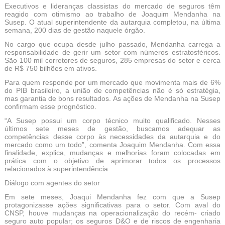
Executivos e lideranças classistas do mercado de seguros têm
reagido com otimismo ao trabalho de Joaquim Mendanha na
Susep. O atual superintendente da autarquia completou, na última
semana, 200 dias de gestão naquele órgão.
No cargo que ocupa desde julho passado, Mendanha carrega a
responsabilidade de gerir um setor com números estratosféricos.
São 100 mil corretores de seguros, 285 empresas do setor e cerca
de R$ 750 bilhões em ativos.
Para quem responde por um mercado que movimenta mais de 6%
do PIB brasileiro, a união de competências não é só estratégia,
mas garantia de bons resultados. As ações de Mendanha na Susep
confirmam esse prognóstico.
“A Susep possui um corpo técnico muito qualificado. Nesses
últimos sete meses de gestão, buscamos adequar as
competências desse corpo às necessidades da autarquia e do
mercado como um todo”, comenta Joaquim Mendanha. Com essa
finalidade, explica, mudanças e melhorias foram colocadas em
prática com o objetivo de aprimorar todos os processos
relacionados à superintendência.
Diálogo com agentes do setor
Em sete meses, Joaqui Mendanha fez com que a Susep
protagonizasse ações significativas para o setor. Com aval do
CNSP, houve mudanças na operacionalização do recém- criado
seguro auto popular; os seguros D&O e de riscos de engenharia