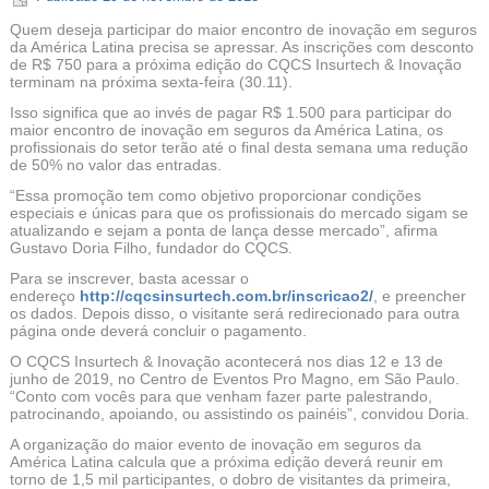
Quem deseja participar do maior encontro de inovação em seguros
da América Latina precisa se apressar. As inscrições com desconto
de R$ 750 para a próxima edição do CQCS Insurtech & Inovação
terminam na próxima sexta-feira (30.11).
Isso significa que ao invés de pagar R$ 1.500 para participar do
maior encontro de inovação em seguros da América Latina, os
profissionais do setor terão até o final desta semana uma redução
de 50% no valor das entradas.
“Essa promoção tem como objetivo proporcionar condições
especiais e únicas para que os profissionais do mercado sigam se
atualizando e sejam a ponta de lança desse mercado”, afirma
Gustavo Doria Filho, fundador do CQCS.
Para se inscrever, basta acessar o
endereço
http://cqcsinsurtech.com.br/inscricao2/
, e preencher
os dados. Depois disso, o visitante será redirecionado para outra
página onde deverá concluir o pagamento.
O CQCS Insurtech & Inovação acontecerá nos dias 12 e 13 de
junho de 2019, no Centro de Eventos Pro Magno, em São Paulo.
“Conto com vocês para que venham fazer parte palestrando,
patrocinando, apoiando, ou assistindo os painéis”, convidou Doria.
A organização do maior evento de inovação em seguros da
América Latina calcula que a próxima edição deverá reunir em
torno de 1,5 mil participantes, o dobro de visitantes da primeira,