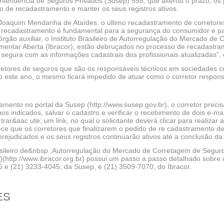
ntendência de Seguros Privados (Susep) 558, que alterou o prazo, os p
o de recadastramento e manter os seus registros ativos.
Joaquim Mendanha de Ataídes, o último recadastramento de corretores
 o recadastramento é fundamental para a segurança do consumidor e 
órgão auxiliar, o Instituto Brasileiro de Autorregulação do Mercado d
mentar Aberta (Ibracor), estão debruçados no processo de recadastra
egura com as informações cadastrais dos profissionais atualizadas”, 
etores de seguros que são os responsáveis técnicos em sociedades cor
o este ano, o mesmo ficará impedido de atuar como o corretor respons
mento no portal da Susep (http://www.susep.gov.br), o corretor precis
 indicados, salvar o cadastro e verificar o recebimento de dois e-mai
ar&aac ute; um link, no qual o solicitante deverá clicar para realizar
ece que os corretores que finalizarem o pedido de re cadastramento
prejudicados e os seus registros continuarão ativos até a conclusão da 
rasileiro de&nbsp ;Autorregulação do Mercado de Corretagem de Segur
(http://www.ibracor.org.br) possui um passo a passo detalhado sobre 
6 e (21) 3233-4045, da Susep, e (21) 3509-7070, do Ibracor.
ES