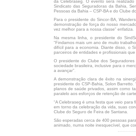
da Celebraseg. O evento será realizado
Sindicato das Seguradoras da Bahia, Se
Pessoas da Bahia – CSP-BA e do Clube do
Para o presidente do Sincor-BA, Wanders
demonstração de força do nosso mercado 
vez melhor para a nossa classe” enfatiza.
Na mesma linha, o presidente do SindS
“Findamos mais um ano de muito trabalho
difícil para a economia. Diante disso,
parceiros de entidades e profissionais que 
O presidente do Clube dos Seguradores 
sociedade brasileira, inclusive para o me
a avançar”.
A demonstração clara de êxito na siner
presidente do CSP-Bahia, Solon Barretto
planos de saúde privados, assim como ta
paralelo aos esforços de retenção de carte
“A Celebraseg é uma festa que veio para f
em torno da celebração da vida, suas conq
Clube do Seguro de Feira de Santana.
São esperadas cerca de 400 pessoas para 
animado, numa noite inesquecível, que co