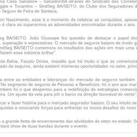
 na Casa Salvatore – Salvador/BA através do Sindicato dos Correto
rgipe e Tocantins – SindSeg BA/SE/TO, do Clube dos Seguradores
 Seguro de Feira de Santana.
on Nascimento, esse é o momento de celebrar as conquistas, apesar
é clara ao superarmos as adversidades encontradas durante o ano.
eg BA/SE/TO, João Giussepe fez questão de destacar o papel dos
, superação e expectativas. O mercado de seguros baiano de modo ge
 o SindSeg BA/SE/TO comemora os resultados das ações em mais uma 
fazem essa indústria brilhar”.
da Bahia, Fausto Dorea, ressalta que há muito o que se comemorar.
rcado de seguros, ainda existem inúmeras oportunidades no setor, pri
gia entre as entidades e lideranças do mercado de seguros também
. “No segmento de seguros de Pessoas e Benefícios, foi o ano que m
mbém foi o que despertou para a redefinição de estratégias comercia
ira. Um ajuste da vela para pôr o barco na direção favorável do vento”
icar e fazer história para o mercado segurador baiano. O seu intuito 
uistas e renovando forças para enfrentar os novos desafios do novo 
a grande festa de encerramento das atividades do setor no estado. S
ntará show de duas bandas durante o evento.