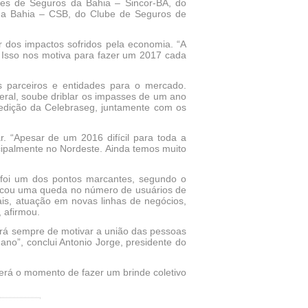
res de Seguros da Bahia – Sincor-BA, do
 da Bahia – CSB, do Clube de Seguros de
 dos impactos sofridos pela economia. “A
 Isso nos motiva para fazer um 2017 cada
 parceiros e entidades para o mercado.
ral, soube driblar os impasses de um ano
edição da Celebraseg, juntamente com os
 “Apesar de um 2016 difícil para toda a
ncipalmente no Nordeste. Ainda temos muito
 foi um dos pontos marcantes, segundo o
arcou uma queda no número de usuários de
is, atuação em novas linhas de negócios,
, afirmou.
será sempre de motivar a união das pessoas
ano”, conclui Antonio Jorge, presidente do
erá o momento de fazer um brinde coletivo